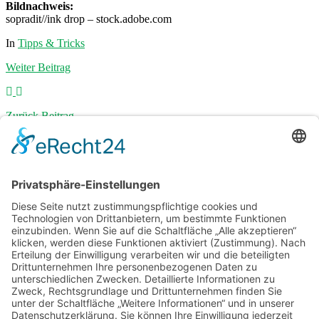
Bildnachweis:
sopradit//ink drop – stock.adobe.com
In
Tipps & Tricks
Weiter
Beitrag
Zurück
Beitrag
10:27
Dein Grow beginnt hier: Welche Samen
legen das Fundament für eine starke
Ernte?
8:52
Robuste Naturmaterialien: So hält Ihre
Terrasse jedem Wetter stand
10:09