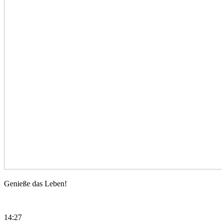
Genussvolles
Genieße das Leben!
Leben
14:27