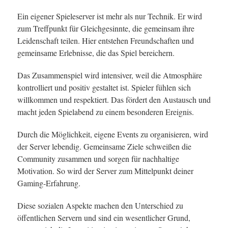
Ein eigener Spieleserver ist mehr als nur Technik. Er wird
zum Treffpunkt für Gleichgesinnte, die gemeinsam ihre
Leidenschaft teilen. Hier entstehen Freundschaften und
gemeinsame Erlebnisse, die das Spiel bereichern.
Das Zusammenspiel wird intensiver, weil die Atmosphäre
kontrolliert und positiv gestaltet ist. Spieler fühlen sich
willkommen und respektiert. Das fördert den Austausch und
macht jeden Spielabend zu einem besonderen Ereignis.
Durch die Möglichkeit, eigene Events zu organisieren, wird
der Server lebendig. Gemeinsame Ziele schweißen die
Community zusammen und sorgen für nachhaltige
Motivation. So wird der Server zum Mittelpunkt deiner
Gaming-Erfahrung.
Diese sozialen Aspekte machen den Unterschied zu
öffentlichen Servern und sind ein wesentlicher Grund,