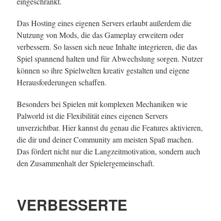
eingeschränkt.
Das Hosting eines eigenen Servers erlaubt außerdem die
Nutzung von Mods, die das Gameplay erweitern oder
verbessern. So lassen sich neue Inhalte integrieren, die das
Spiel spannend halten und für Abwechslung sorgen. Nutzer
können so ihre Spielwelten kreativ gestalten und eigene
Herausforderungen schaffen.
Besonders bei Spielen mit komplexen Mechaniken wie
Palworld ist die Flexibilität eines eigenen Servers
unverzichtbar. Hier kannst du genau die Features aktivieren,
die dir und deiner Community am meisten Spaß machen.
Das fördert nicht nur die Langzeitmotivation, sondern auch
den Zusammenhalt der Spielergemeinschaft.
VERBESSERTE