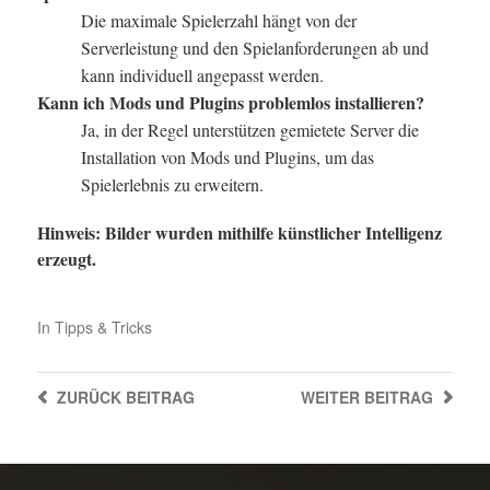
Die maximale Spielerzahl hängt von der
Serverleistung und den Spielanforderungen ab und
kann individuell angepasst werden.
Kann ich Mods und Plugins problemlos installieren?
Ja, in der Regel unterstützen gemietete Server die
Installation von Mods und Plugins, um das
Spielerlebnis zu erweitern.
Hinweis: Bilder wurden mithilfe künstlicher Intelligenz
erzeugt.
In
Tipps & Tricks
ZURÜCK
BEITRAG
WEITER
BEITRAG