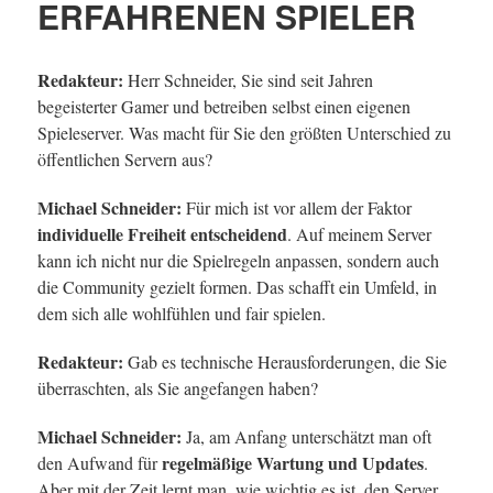
ERFAHRENEN SPIELER
Redakteur:
Herr Schneider, Sie sind seit Jahren
begeisterter Gamer und betreiben selbst einen eigenen
Spieleserver. Was macht für Sie den größten Unterschied zu
öffentlichen Servern aus?
Michael Schneider:
Für mich ist vor allem der Faktor
individuelle Freiheit entscheidend
. Auf meinem Server
kann ich nicht nur die Spielregeln anpassen, sondern auch
die Community gezielt formen. Das schafft ein Umfeld, in
dem sich alle wohlfühlen und fair spielen.
Redakteur:
Gab es technische Herausforderungen, die Sie
überraschten, als Sie angefangen haben?
Michael Schneider:
Ja, am Anfang unterschätzt man oft
regelmäßige Wartung und Updates
den Aufwand für
.
Aber mit der Zeit lernt man, wie wichtig es ist, den Server