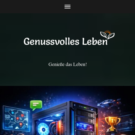
Genieße das Leben!