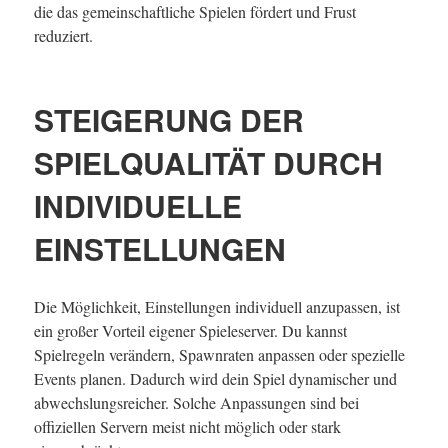
die das gemeinschaftliche Spielen fördert und Frust
reduziert.
STEIGERUNG DER
SPIELQUALITÄT DURCH
INDIVIDUELLE
EINSTELLUNGEN
Die Möglichkeit, Einstellungen individuell anzupassen, ist
ein großer Vorteil eigener Spieleserver. Du kannst
Spielregeln verändern, Spawnraten anpassen oder spezielle
Events planen. Dadurch wird dein Spiel dynamischer und
abwechslungsreicher. Solche Anpassungen sind bei
offiziellen Servern meist nicht möglich oder stark