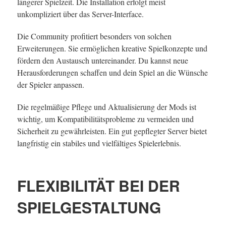
längerer Spielzeit. Die Installation erfolgt meist
unkompliziert über das Server-Interface.
Die Community profitiert besonders von solchen
Erweiterungen. Sie ermöglichen kreative Spielkonzepte und
fördern den Austausch untereinander. Du kannst neue
Herausforderungen schaffen und dein Spiel an die Wünsche
der Spieler anpassen.
Die regelmäßige Pflege und Aktualisierung der Mods ist
wichtig, um Kompatibilitätsprobleme zu vermeiden und
Sicherheit zu gewährleisten. Ein gut gepflegter Server bietet
langfristig ein stabiles und vielfältiges Spielerlebnis.
FLEXIBILITÄT BEI DER
SPIELGESTALTUNG