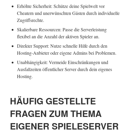
Erhöhte Sicherheit: Schütze deine Spielwelt vor
Cheatern und unerwünschten Gästen durch individuelle
Zugriffsrechte.
Skalierbare Ressourcen: Passe die Serverleistung
flexibel an die Anzahl der aktiven Spieler an.
Direkter Support: Nutze schnelle Hilfe durch den
Hosting-Anbieter oder eigene Admins bei Problemen.
Unabhängigkeit: Vermeide Einschränkungen und
Ausfallzeiten öffentlicher Server durch dein eigenes
Hosting.
HÄUFIG GESTELLTE
FRAGEN ZUM THEMA
EIGENER SPIELESERVER