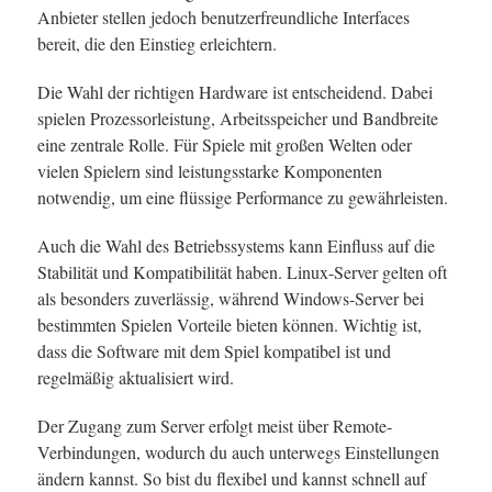
Anbieter stellen jedoch benutzerfreundliche Interfaces
bereit, die den Einstieg erleichtern.
Die Wahl der richtigen Hardware ist entscheidend. Dabei
spielen Prozessorleistung, Arbeitsspeicher und Bandbreite
eine zentrale Rolle. Für Spiele mit großen Welten oder
vielen Spielern sind leistungsstarke Komponenten
notwendig, um eine flüssige Performance zu gewährleisten.
Auch die Wahl des Betriebssystems kann Einfluss auf die
Stabilität und Kompatibilität haben. Linux-Server gelten oft
als besonders zuverlässig, während Windows-Server bei
bestimmten Spielen Vorteile bieten können. Wichtig ist,
dass die Software mit dem Spiel kompatibel ist und
regelmäßig aktualisiert wird.
Der Zugang zum Server erfolgt meist über Remote-
Verbindungen, wodurch du auch unterwegs Einstellungen
ändern kannst. So bist du flexibel und kannst schnell auf