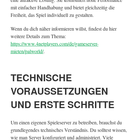
mit einfacher Handhabung und bietet gleichzeitig die
Freiheit, das Spiel individuell zu gestalten.
Wenn du dich näher informieren willst, findest du hier
weitere Details zum Thema:
https://www.4netplayers.com/de/gameserver-
mieten/palworld/
.
TECHNISCHE
VORAUSSETZUNGEN
UND ERSTE SCHRITTE
Um einen eigenen Spieleserver zu betreiben, brauchst du
grundlegendes technisches Verständnis. Du solltest wissen,
wie man Server konfiguriert und administriert. Viele