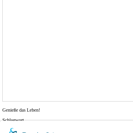
Genussvolles
Genieße das Leben!
Leben
Schlagwort