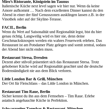
Miro’s Ristorante, Königstein im Taunus
Italienische Küche next level sagen wir hier nur. Wenn da keine
Amore aufkommt … Nach dem exzellenten Dinner kannst du den
Abend in einer der fünf Genusszonen ausklingen lassen z.B. in der
Vinothek oder auf der Skyline-Terasse.
FACIL, Berlin
Wenn du Wert auf Saisonalität und Regionalität legst, bist du hier
genau richtig. Langweilig wird es hier nie, denn deine
Geschmacksknospen werden ein wahres Feuerwerk erleben. Das
Restaurant ist am Potsdamer Platz gelegen und somit zentral, sodass
der Abend hier nicht enden muss.
Restaurant Stresa, Dresden
Dezent aber stilvoll präsentiert sich das Restaurant Stresa. Trotz
gehobener Küche wird auf Regionalität geachtet und die deutsche
Bodenständigkeit nie aus dem Blick verloren.
Little London Bar & Grill, München
Der Ort für Fleischfans – das Little London in München.
Restaurant Tim Raue, Berlin
Sicher kennst du ihn aus dem Fernsehen – Tim Raue. Erlebe
asiatisch angehauchte Küche in Perfektion.
Schwarzreiter Tagesbar & Restaurant, München