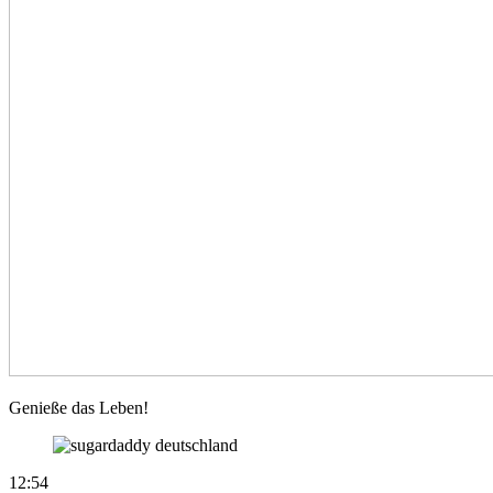
Genussvolles
Genieße das Leben!
Leben
12:54